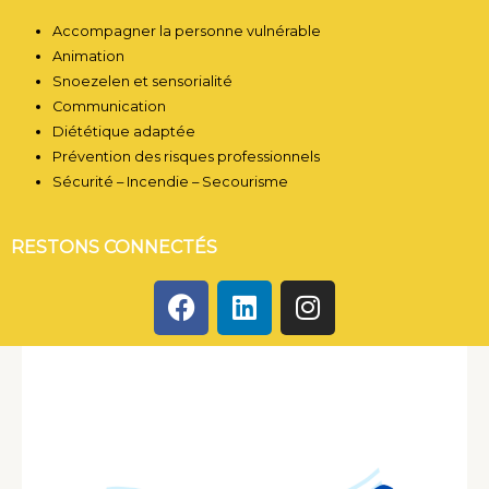
Accompagner la personne vulnérable
Animation
Snoezelen et sensorialité
Communication
Diététique adaptée
Prévention des risques professionnels
Sécurité – Incendie – Secourisme
RESTONS CONNECTÉS
F
L
I
a
i
n
c
n
s
e
k
t
b
e
a
o
d
g
o
i
r
k
n
a