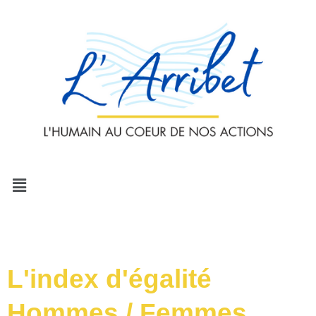
Aller
au
contenu
Menu
L'index d'égalité
Hommes / Femmes