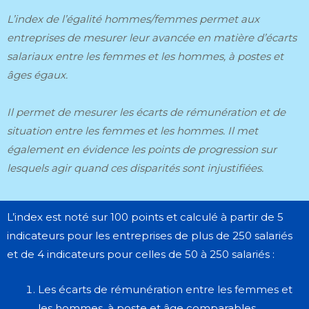
L’index de l’égalité hommes/femmes permet aux
entreprises de mesurer leur avancée en matière d’écarts
salariaux entre les femmes et les hommes, à postes et
âges égaux.
I
l permet de mesurer les écarts de rémunération et de
situation entre les femmes et les hommes. Il met
également en évidence les points de progression sur
lesquels agir quand ces disparités sont injustifiées.
L’index est noté sur 100 points et calculé à partir de 5
indicateurs pour les entreprises de plus de 250 salariés
et de 4 indicateurs pour celles de 50 à 250 salariés :
Les écarts de rémunération entre les femmes et
les hommes, à poste et âge comparables.