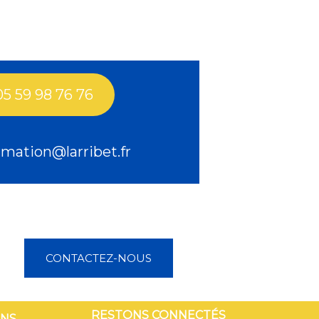
05 59 98 76 76
mation@larribet.fr
CONTACTEZ-NOUS
RESTONS CONNECTÉS
ONS