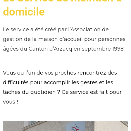
domicile
Le service a été créé par l’Association de
gestion de la maison d’accueil pour personnes
âgées du Canton d’Arzacq en septembre 1998.
Vous ou l’un de vos proches rencontrez des
difficultés pour accomplir les gestes et les
tâches du quotidien ? Ce service est fait pour
vous !