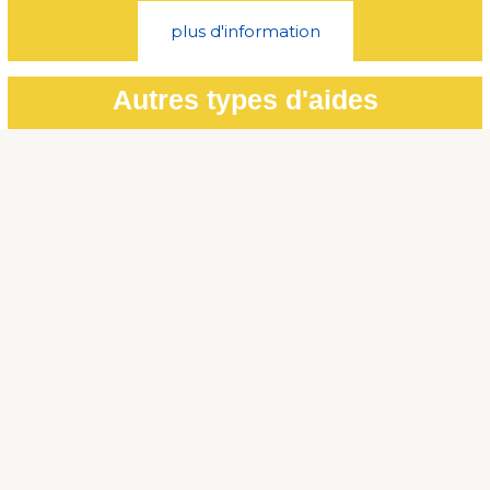
plus d'information
Autres types d'aides
D’autres types d’ides existent telles que :
L’aide au répit
La cohabitation intergénérationnelle
Bon à savoir :
Le service du lien social peut informer et accompagner les
personnes âgées et les aidants familiaux dans les démarches.