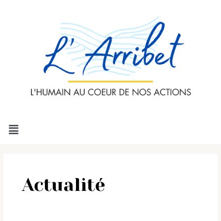
Aller
Rechercher :
au
contenu
Menu
Actualité