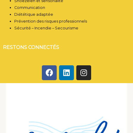
Snoezelen et sensorialité
Communication
Diététique adaptée
Prévention des risques professionnels
Sécurité – Incendie – Secourisme
RESTONS CONNECTÉS
F
L
I
a
i
n
c
n
s
e
k
t
b
e
a
o
d
g
o
i
r
k
n
a
m