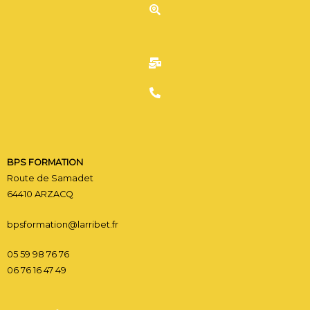
C
CONTACT BPS FORMATI
BPS FORMATION
Route de Samadet
64410 ARZACQ
bpsformation@larribet.fr
05 59 98 76 76
06 76 16 47 49