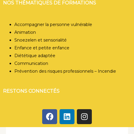
NOS THÉMATIQUES DE FORMATIONS
Accompagner la personne vulnérable
Animation
Snoezelen et sensorialité
Enfance et petite enfance
Diététique adaptée
Communication
Prévention des risques professionnels – Incendie
RESTONS CONNECTÉS
F
L
I
a
i
n
c
n
s