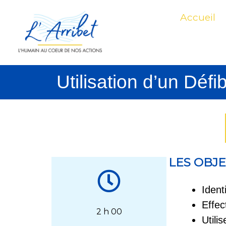
Aller
Accueil
au
contenu
Utilisation d’un Déf
LES OBJE
Ident
Effec
2 h 00
Utili