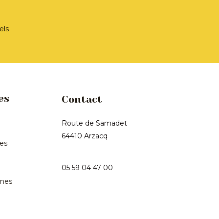
e
k
t
b
e
a
o
d
g
els
o
i
r
k
n
a
m
es
Contact
Route de Samadet
64410 Arzacq
les
05 59 04 47 00
mes