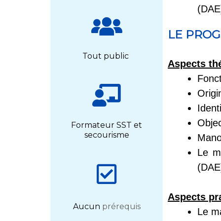
(DAE)
LE PRO
Tout public
Aspects th
Fonc
Origi
Ident
Object
Formateur SST et
secourisme
Manœu
Le ma
(DAE
Aspects pr
Aucun
prérequis
Le m