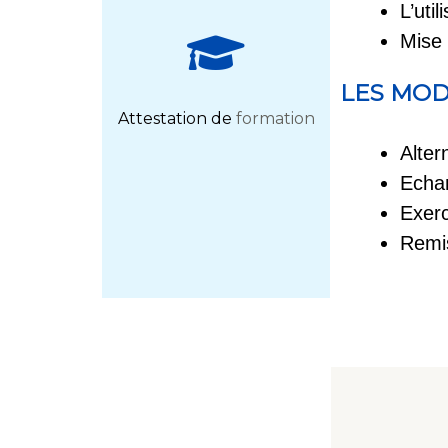
L’uti
Mise 
LES MOD
Attestation de
formation
Alter
Echan
Exerc
Remis