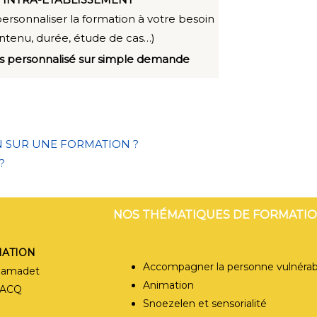
 personnaliser la formation à votre besoin
ntenu, durée, étude de cas…)
evis personnalisé sur simple demande
N SUR UNE FORMATION ?
?
 BPS FORMATI
NOS THÉMATIQUES DE FORMATI
MATION
Accompagner la personne vulnérab
Samadet
Animation
ZACQ
Snoezelen et sensorialité