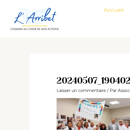
Aller
Accueil
au
contenu
20240507_19040
Laisser un commentaire
/ Par
Associ